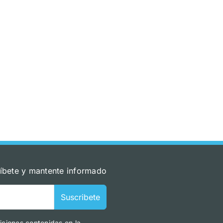
íbete y mantente informado
Suscribete
iciones contenidas en la