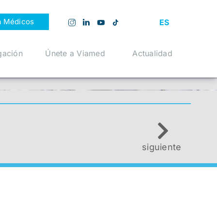
a Médicos
ES
gación
Únete a Viamed
Actualidad
siguiente