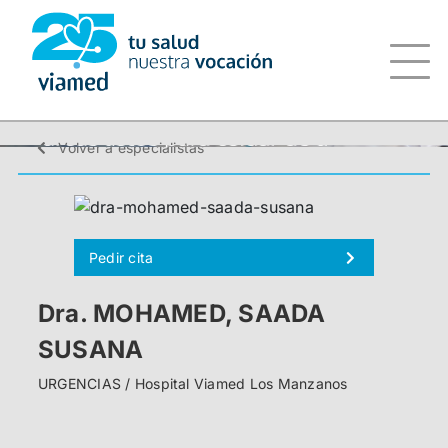
Saltar
al
contenido
Volver a especialistas
Pedir cita
Dra. MOHAMED, SAADA
SUSANA
URGENCIAS / Hospital Viamed Los Manzanos