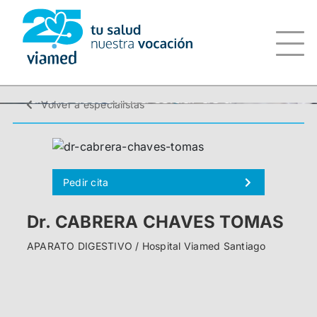
Saltar
al
contenido
Volver a especialistas
Pedir cita
Dr. CABRERA CHAVES TOMAS
APARATO DIGESTIVO / Hospital Viamed Santiago