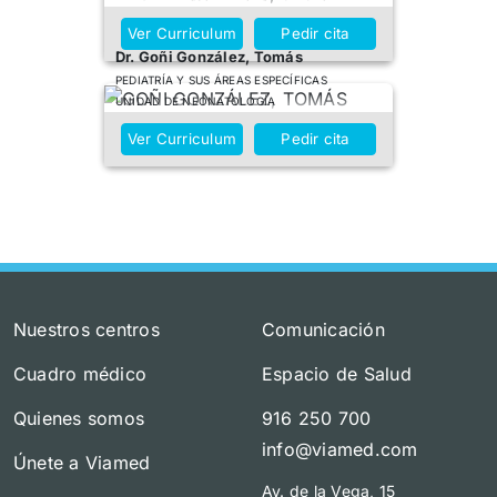
Ver Curriculum
Pedir cita
Dr. Goñi González, Tomás
PEDIATRÍA Y SUS ÁREAS ESPECÍFICAS
UNIDAD DE NEONATOLOGÍA
Ver Curriculum
Pedir cita
Nuestros centros
Comunicación
Cuadro médico
Espacio de Salud
Quienes somos
916 250 700
info@viamed.com
Únete a Viamed
Av. de la Vega, 15