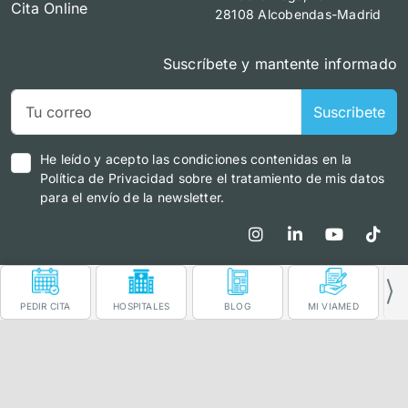
Cita Online
28108 Alcobendas-Madrid
Suscríbete y mantente informado
Suscribete
He leído y acepto las condiciones contenidas en la
Política de Privacidad sobre el tratamiento de mis datos
para el envío de la newsletter.
PEDIR CITA
HOSPITALES
BLOG
MI VIAMED
ÁRE
Información para el paciente
|
Política de privacidad
|
Política Seguridad de la información
|
Política de cookies
|
Aviso Legal
|
Canal Cumplimiento
|
© Copyright Viamed | All rights reserved