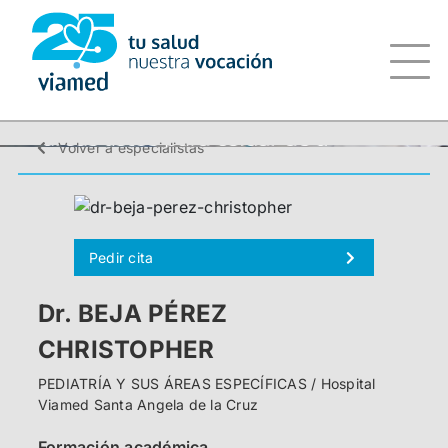
Saltar
al
contenido
Volver a especialistas
Pedir cita
Dr. BEJA PÉREZ
CHRISTOPHER
PEDIATRÍA Y SUS ÁREAS ESPECÍFICAS / Hospital
Viamed Santa Angela de la Cruz
Formación académica