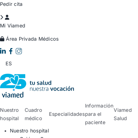
Saltar
Pedir cita
al
contenido
Mi Viamed
Área Privada Médicos
ES
Información
Nuestro
Cuadro
Viamed
Especialidades
para el
hospital
médico
Salud
paciente
Nuestro hospital