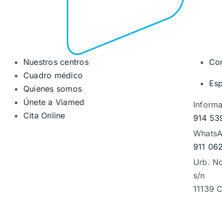
Nuestros centros
Co
Cuadro médico
Esp
Quienes somos
Únete a Viamed
Informa
Cita Online
914 53
WhatsA
911 06
Urb. No
s/n
11139 