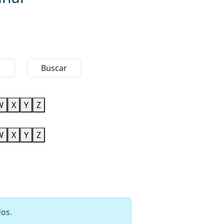
Buscar
W
X
Y
Z
W
X
Y
Z
dos.