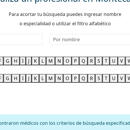
Para acortar tu búsqueda puedes ingresar nombre
o especialidad o utilizar el filtro alfabético
F
G
H
I
J
K
L
M
N
O
P
Q
R
S
T
U
V
F
G
H
I
J
K
L
M
N
O
P
Q
R
S
T
U
V
ontraron médicos con los criterios de búsqueda especifica