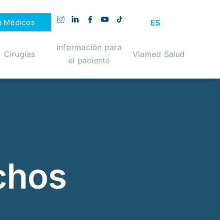
ES
a Médicos
Información para
Cirugías
Viamed Salud
el paciente
chos