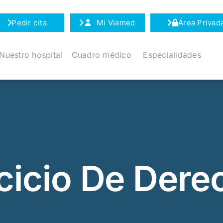
Pedir cita
Mi Viamed
Área Privad
Nuestro hospital
Cuadro médico
Especialidades
rcicio De Dere