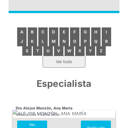
A
B
C
D
E
F
G
H
I
J
K
L
M
N
O
P
Q
R
S
T
U
V
W
X
Y
Z
Ver todo
Especialista
Dra Alejos Monzón, Ana María
GINECOLOGÍA Y OBSTETRICIA
Ver
Pedir cita