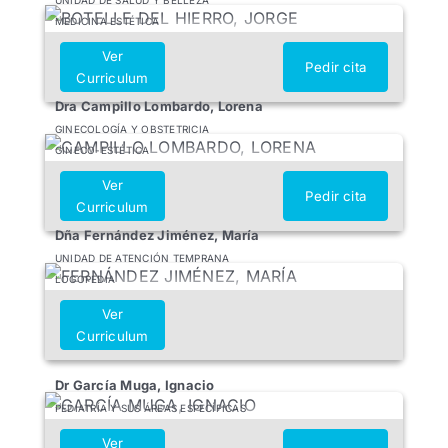
MEDICINA ESTÉTICA
Ver
Pedir cita
Curriculum
Dra Campillo Lombardo, Lorena
GINECOLOGÍA Y OBSTETRICIA
GINECO-ESTÉTICA
Ver
Pedir cita
Curriculum
Dña Fernández Jiménez, María
UNIDAD DE ATENCIÓN TEMPRANA
LOGOPEDIA
Ver
Curriculum
Dr García Muga, Ignacio
PEDIATRÍA Y SUS ÁREAS ESPECÍFICAS
Ver