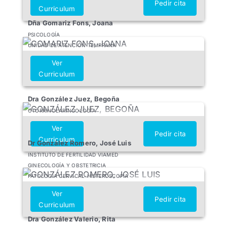
Pedir cita
Curriculum
Dña Gomariz Fons, Joana
PSICOLOGÍA
UNIDAD DE ATENCIÓN TEMPRANA
Ver
Curriculum
Dra González Juez, Begoña
OTORRINOLARINGOLOGÍA
Ver
Pedir cita
Curriculum
Dr González Romero, José Luis
INSTITUTO DE FERTILIDAD VIAMED
GINECOLOGÍA Y OBSTETRICIA
PATOLOGÍA CERVICAL-HISTEROSCOPIA
Ver
Pedir cita
Curriculum
Dra González Valerio, Rita