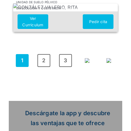
UNIDAD DE SUELO PÉLVICO
GINECOLOGÍA Y OBSTETRICIA
Ver
Pedir cita
Curriculum
1
2
3
Descárgate la app y descubre
las ventajas que te ofrece