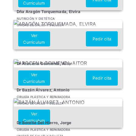
Curriculum
Dña Aragón Torquemada, Elvira
NUTRICIÓN Y DIETÉTICA
UNIDAD DE SALUD Y BELLEZA
Ver
Pedir cita
Curriculum
Dr Arocena Goimendi, Aitor
Ver
Pedir cita
Curriculum
Dr Bazán Álvarez, Antonio
CIRUGÍA PLÁSTICA Y REPARADORA
UNIDAD DE SALUD Y BELLEZA
Ver
Curriculum
Dr Botelle Del Hierro, Jorge
CIRUGÍA PLÁSTICA Y REPARADORA
UNIDAD DE SALUD Y BELLEZA