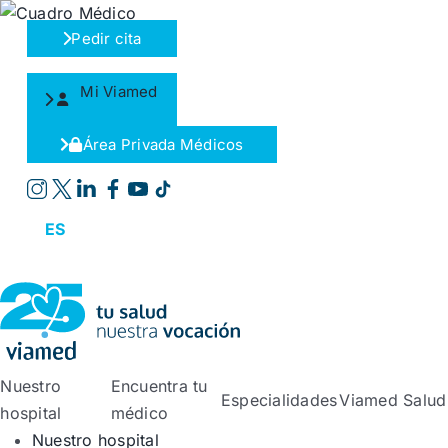
Saltar
al
Pedir cita
contenido
Mi Viamed
Área Privada Médicos
ES
Nuestro
Encuentra tu
Especialidades
Viamed Salud
hospital
médico
Nuestro hospital