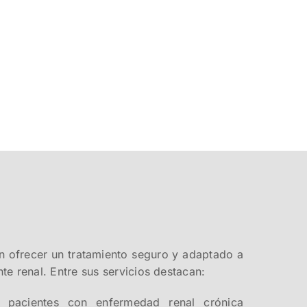
n ofrecer un tratamiento seguro y adaptado a
te renal. Entre sus servicios destacan:
a pacientes con enfermedad renal crónica