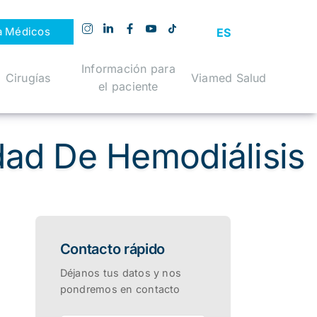
a Médicos
ES
Información para
Cirugías
Viamed Salud
el paciente
dad De Hemodiálisis
Contacto rápido
Déjanos tus datos y nos
pondremos en contacto