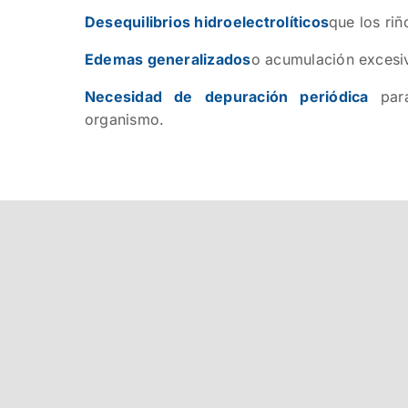
Desequilibrios hidroelectrolíticos
que los ri
Edemas generalizados
o acumulación excesiv
Necesidad de depuración periódica
par
organismo.