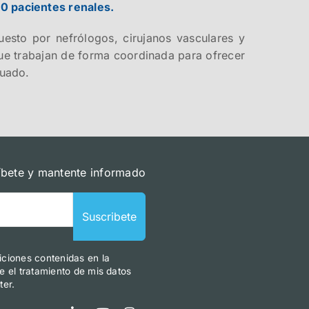
0 pacientes renales.
esto por nefrólogos, cirujanos vasculares y
que trabajan de forma coordinada para ofrecer
nuado.
íbete y mantente informado
Suscribete
iciones contenidas en la
re el tratamiento de mis datos
ter.