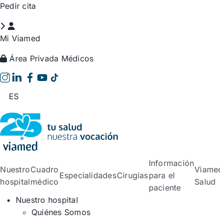
Saltar
Pedir cita
al
contenido
Mi Viamed
Área Privada Médicos
ES
Información
Nuestro
Cuadro
Viame
Especialidades
Cirugías
para el
hospital
médico
Salud
paciente
Nuestro hospital
Quiénes Somos