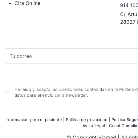
Cita Online
914 10
C/ Artu
28027 
He leído y acepto las condiciones contenidas en la Política 
datos para el envío de la newsletter.
Información para el paciente
|
Política de privacidad
|
Política Segu
Aviso Legal
|
Canal Cumplim
© Copyright Viamed | All righ