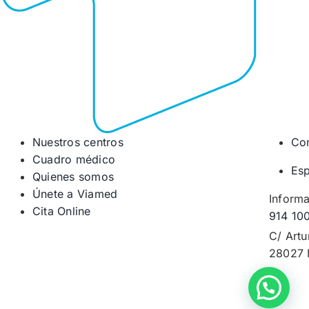
Nuestros centros
Co
Cuadro médico
Esp
Quienes somos
Únete a Viamed
Informa
Cita Online
914 10
C/ Artu
28027 