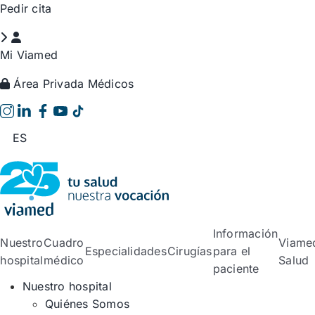
Saltar
Pedir cita
al
contenido
Mi Viamed
Área Privada Médicos
ES
Información
Nuestro
Cuadro
Viame
Especialidades
Cirugías
para el
hospital
médico
Salud
paciente
Nuestro hospital
Quiénes Somos