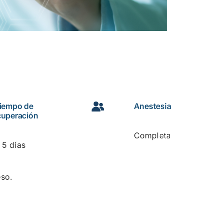
iempo de
Anestesia
cuperación
Completa
5 días
eso.