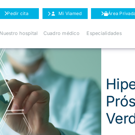
Pedir cita
Mi Viamed
Área Privad
Nuestro hospital
Cuadro médico
Especialidades
Hipe
Prós
Ver