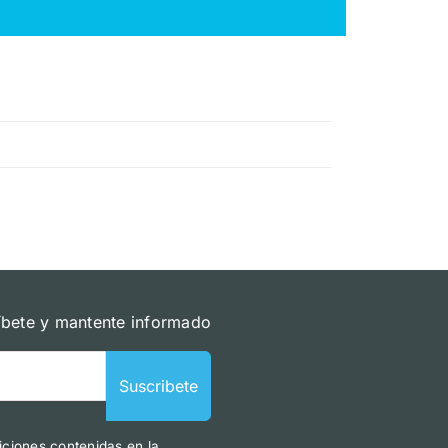
íbete y mantente informado
Suscribete
iciones contenidas en la