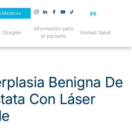
a Médicos
ES
Información para
Cirugías
Viamed Salud
el paciente
rplasia Benigna De
tata Con Láser
de