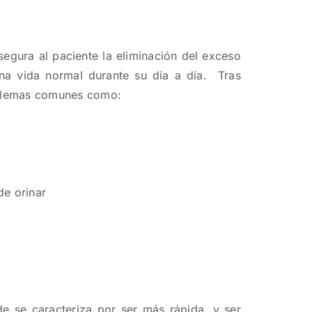
egura al paciente la eliminación del exceso
una vida normal durante su día a día. Tras
oblemas comunes como:
de orinar
e se caracteriza por ser más rápida, y ser