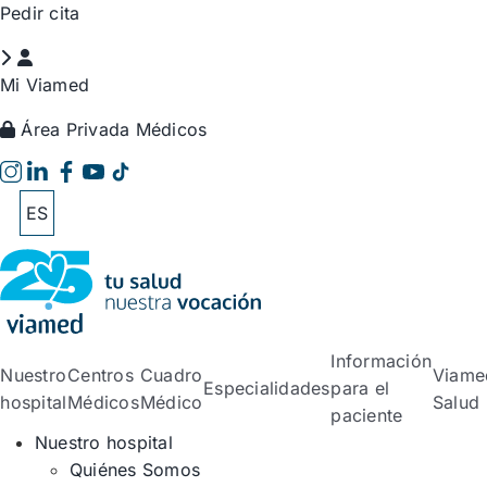
Saltar
Pedir cita
al
contenido
Mi Viamed
Área Privada Médicos
ES
Información
Nuestro
Centros
Cuadro
Viame
Especialidades
para el
hospital
Médicos
Médico
Salud
paciente
Nuestro hospital
Quiénes Somos