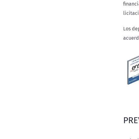
financi
licitac
Los de
acuerdo
PRE