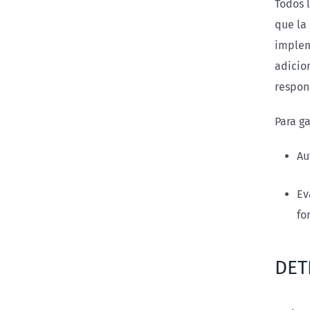
Todos 
que la
implem
adicion
respon
Para g
Au
Ev
fo
DET