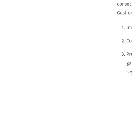
consecu
Gestió
Im
Co
Pr
ga
se