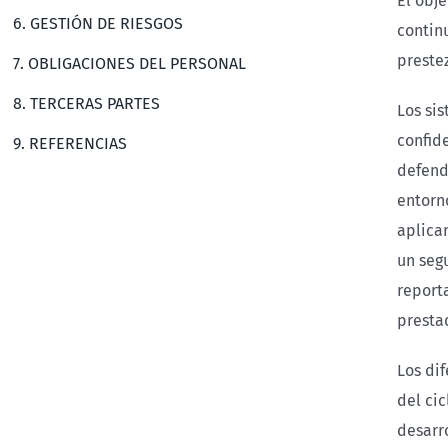
El obje
6. GESTIÓN DE RIESGOS
contin
prestez
7. OBLIGACIONES DEL PERSONAL
8. TERCERAS PARTES
Los si
confide
9. REFERENCIAS
defend
entorn
aplica
un segu
reporta
presta
Los di
del ci
desarr