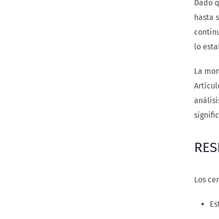
Dado q
hasta 
contin
lo esta
La mon
Artícu
anális
signif
RES
Los ce
Es