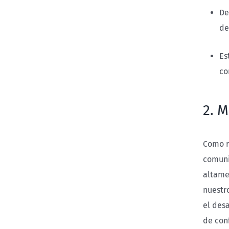
De
de
Es
co
2. 
Como r
comuni
altame
nuestr
el des
de con