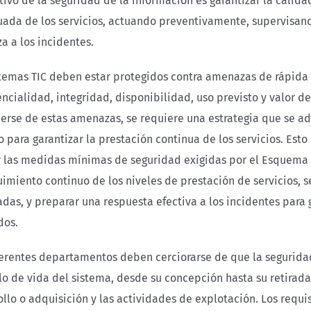
tivo de la seguridad de la información es garantizar la calida
uada de los servicios, actuando preventivamente, supervisand
a a los incidentes.
stemas TIC deben estar protegidos contra amenazas de rápida e
ncialidad, integridad, disponibilidad, uso previsto y valor de 
erse de estas amenazas, se requiere una estrategia que se ad
o para garantizar la prestación continua de los servicios. Es
r las medidas mínimas de seguridad exigidas por el Esquema 
imiento continuo de los niveles de prestación de servicios, s
das, y preparar una respuesta efectiva a los incidentes para g
dos.
ferentes departamentos deben cerciorarse de que la seguridad
clo de vida del sistema, desde su concepción hasta su retirada
ollo o adquisición y las actividades de explotación. Los requi