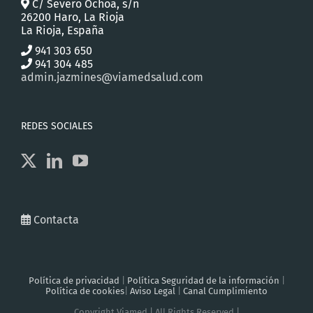
C/ Severo Ochoa, s/n
26200 Haro, La Rioja
La Rioja, España
941 303 650
941 304 485
admin.jazmines@viamedsalud.com
REDES SOCIALES
Contacta
Política de privacidad
|
Política Seguridad de la información
|
Política de cookies
|
Aviso Legal
|
Canal Cumplimiento
Copyright Viamed | All Rights Reserved |